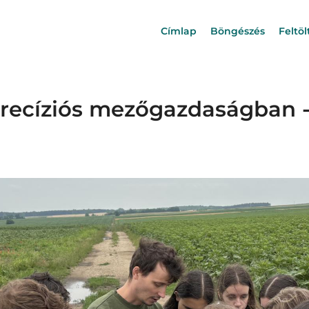
Címlap
Böngészés
Feltöl
Main
navigation
precíziós mezőgazdaságban 