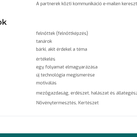
A partnerek közti kommunikáció e-mailen kereszt
ok
felnőttek (felnőttképzés)
tanárok
bárki, akit érdekel a téma
értékelés
egy folyamat elmagyarázása
új technológia megismerése
motiválás
mezőgazdaság, erdészet, halászat és állategé
Növénytermesztés, Kertészet