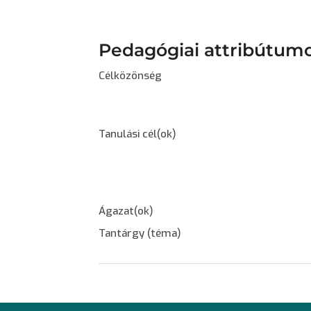
Pedagógiai attribútum
Célközönség
Tanulási cél(ok)
Ágazat(ok)
Tantárgy (téma)