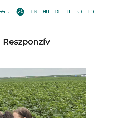
EN
HU
DE
IT
SR
RO
tés
User
account
menu
- Reszponzív